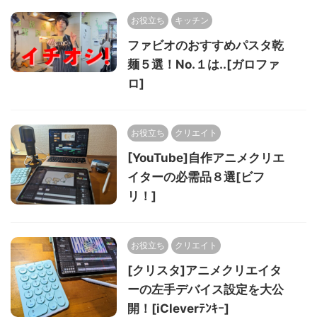
お役立ち
キッチン
ファビオのおすすめパスタ乾
麺５選！No.１は..[ガロファ
ロ]
お役立ち
クリエイト
[YouTube]自作アニメクリエ
イターの必需品８選[ビフ
リ！]
お役立ち
クリエイト
[クリスタ]アニメクリエイタ
ーの左手デバイス設定を大公
開！[iCleverﾃﾝｷｰ]