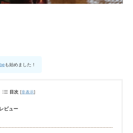
be
も始めました！
目次
[
非表示
]
 レビュー