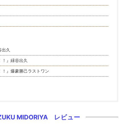
緑谷出久
NS！！』緑谷出久
ONS！！』爆豪勝己ラストワン
UKU MIDORIYA レビュー