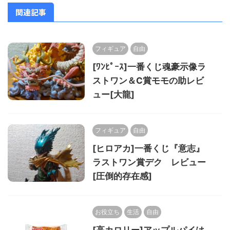
関連記事
フィギュア
自由
[ﾜﾝﾋﾟｰｽ]一番くじ魂豪示像ラ
ストワン＆C賞モモの助レビ
ュー[大龍]
フィギュア
自由
[ヒロアカ]一番くじ『意志』
ラストワン賞デク レビュー
[圧倒的存在感]
お役立ち
生活
自由
[高カロリー]アップルパイは